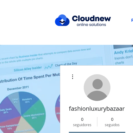
Más acciones
fashionluxurybazaar10
0
0
seguidores
seguidos