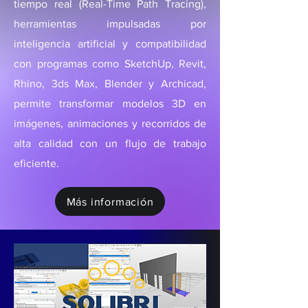
tiempo real (Real-Time Path Tracing),
herramientas impulsadas por
inteligencia artificial y compatibilidad
con programas como SketchUp, Revit,
Rhino, 3ds Max, Blender y Archicad,
permite transformar modelos 3D en
imágenes, animaciones y recorridos de
alta calidad con un flujo de trabajo
eficiente.
Más información