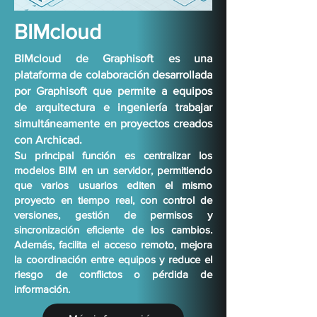
BIMcloud
BIMcloud de Graphisoft es una
plataforma de colaboración desarrollada
por Graphisoft que permite a equipos
de arquitectura e ingeniería trabajar
simultáneamente en proyectos creados
con Archicad.
Su principal función es centralizar los
modelos BIM en un servidor, permitiendo
que varios usuarios editen el mismo
proyecto en tiempo real, con control de
versiones, gestión de permisos y
sincronización eficiente de los cambios.
Además, facilita el acceso remoto, mejora
la coordinación entre equipos y reduce el
riesgo de conflictos o pérdida de
información.