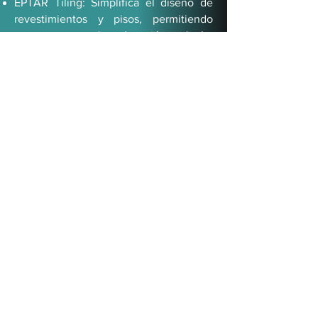
EPTAR Tiling: Simplifica el diseño de
revestimientos y pisos, permitiendo
crear patrones de colocación, calcular
materiales y visualizar acabados de
manera eficiente, reduciendo tiempos y
errores en el diseño.
Más información